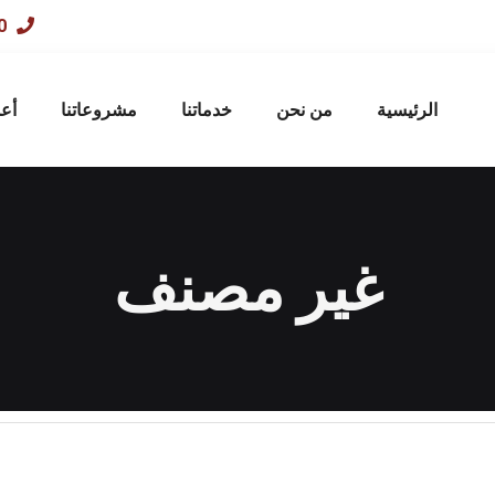
01033303080
الرئيسية
من نحن
خدماتنا
مشروعاتنا
أع
غير مصنف